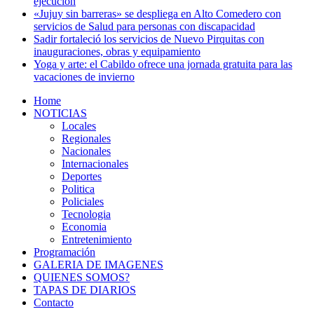
ejecución
«Jujuy sin barreras» se despliega en Alto Comedero con
servicios de Salud para personas con discapacidad
Sadir fortaleció los servicios de Nuevo Pirquitas con
inauguraciones, obras y equipamiento
Yoga y arte: el Cabildo ofrece una jornada gratuita para las
vacaciones de invierno
Home
NOTICIAS
Locales
Regionales
Nacionales
Internacionales
Deportes
Politica
Policiales
Tecnologia
Economia
Entretenimiento
Programación
GALERIA DE IMAGENES
QUIENES SOMOS?
TAPAS DE DIARIOS
Contacto