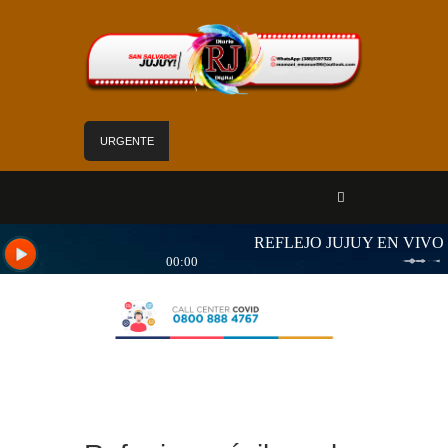
URGENTE
Mejoras edilicias aseguran calidad de atención
en el Hospital Calilegua
Las obras para el nuevo edificio de Hídricos
están en plena ejecución
«Jujuy sin barreras» se despliega en Alto
Comedero con servicios de Salud para personas
con discapacidad
Sadir fortaleció los servicios de Nuevo Pirquitas
con inauguraciones, obras y equipamiento
Yoga y arte: el Cabildo ofrece una jornada
gratuita para las vacaciones de invierno