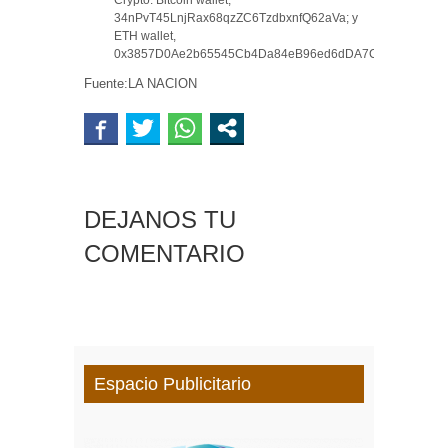
34nPvT45LnjRax68qzZC6TzdbxnfQ62aVa; y
ETH wallet,
0x3857D0Ae2b65545Cb4Da84eB96ed6dDA7CCDDD11.
Fuente:LA NACION
DEJANOS TU
COMENTARIO
Espacio Publicitario