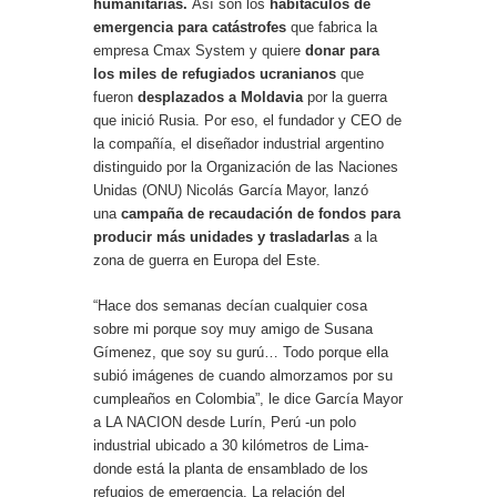
humanitarias.
Así son los
habitáculos de
emergencia para catástrofes
que fabrica la
empresa Cmax System y quiere
donar para
los miles de
refugiados ucranianos
que
fueron
desplazados a Moldavia
por la guerra
que inició Rusia. Por eso, el fundador y CEO de
la compañía, el diseñador industrial argentino
distinguido por la Organización de las Naciones
Unidas (ONU) Nicolás García Mayor, lanzó
una
campaña de recaudación de fondos para
producir más unidades y trasladarlas
a la
zona de guerra en Europa del Este.
“Hace dos semanas decían cualquier cosa
sobre mi porque soy muy amigo de Susana
Gímenez, que soy su gurú…
Todo porque ella
subió imágenes de cuando almorzamos por su
cumpleaños en Colombia”, le dice García Mayor
a LA NACION desde Lurín, Perú -un polo
industrial ubicado a 30 kilómetros de Lima-
donde está la planta de ensamblado de los
refugios de emergencia. La relación del