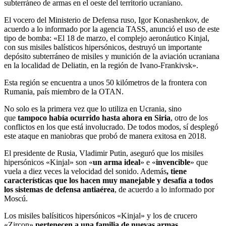
subterráneo de armas en el oeste del territorio ucraniano.
El vocero del Ministerio de Defensa ruso, Igor Konashenkov, de
acuerdo a lo informado por la agencia TASS, anunció el uso de este
tipo de bomba: «El 18 de marzo, el complejo aeronáutico Kinjal,
con sus misiles balísticos hipersónicos, destruyó un importante
depósito subterráneo de misiles y munición de la aviación ucraniana
en la localidad de Deliatin, en la región de Ivano-Frankivsk».
Esta región se encuentra a unos 50 kilómetros de la frontera con
Rumania, país miembro de la OTAN.
No solo es la primera vez que lo utiliza en Ucrania, sino
que
tampoco había ocurrido hasta ahora en Siria
, otro de los
conflictos en los que está involucrado. De todos modos, sí desplegó
este ataque en maniobras que probó de manera exitosa en 2018.
El presidente de Rusia, Vladimir Putin, aseguró que los misiles
hipersónicos «Kinjal» son «
un arma ideal
» e «
invencible
» que
vuela a diez veces la velocidad del sonido. Además
, tiene
características que los hacen muy manejable y desafía a todos
los sistemas de defensa antiaérea
, de acuerdo a lo informado por
Moscú.
Los misiles balísiticos hipersónicos «Kinjal» y los de crucero
«Zircon»
pertenecen a una familia de nuevas armas