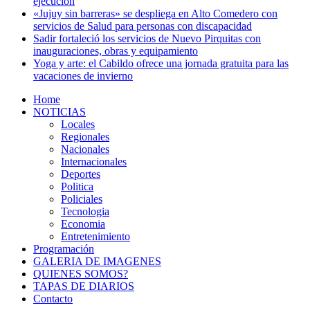
ejecución
«Jujuy sin barreras» se despliega en Alto Comedero con
servicios de Salud para personas con discapacidad
Sadir fortaleció los servicios de Nuevo Pirquitas con
inauguraciones, obras y equipamiento
Yoga y arte: el Cabildo ofrece una jornada gratuita para las
vacaciones de invierno
Home
NOTICIAS
Locales
Regionales
Nacionales
Internacionales
Deportes
Politica
Policiales
Tecnologia
Economia
Entretenimiento
Programación
GALERIA DE IMAGENES
QUIENES SOMOS?
TAPAS DE DIARIOS
Contacto