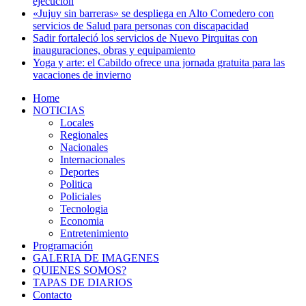
ejecución
«Jujuy sin barreras» se despliega en Alto Comedero con
servicios de Salud para personas con discapacidad
Sadir fortaleció los servicios de Nuevo Pirquitas con
inauguraciones, obras y equipamiento
Yoga y arte: el Cabildo ofrece una jornada gratuita para las
vacaciones de invierno
Home
NOTICIAS
Locales
Regionales
Nacionales
Internacionales
Deportes
Politica
Policiales
Tecnologia
Economia
Entretenimiento
Programación
GALERIA DE IMAGENES
QUIENES SOMOS?
TAPAS DE DIARIOS
Contacto