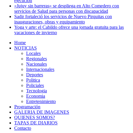
ejecución
«Jujuy sin barreras» se despliega en Alto Comedero con
servicios de Salud para personas con discapacidad
Sadir fortaleció los servicios de Nuevo Pirquitas con
inauguraciones, obras y equipamiento
Yoga y arte: el Cabildo ofrece una jornada gratuita para las
vacaciones de invierno
Home
NOTICIAS
Locales
Regionales
Nacionales
Internacionales
Deportes
Politica
Policiales
Tecnologia
Economia
Entretenimiento
Programación
GALERIA DE IMAGENES
QUIENES SOMOS?
TAPAS DE DIARIOS
Contacto