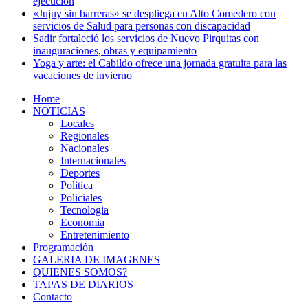
ejecución
«Jujuy sin barreras» se despliega en Alto Comedero con
servicios de Salud para personas con discapacidad
Sadir fortaleció los servicios de Nuevo Pirquitas con
inauguraciones, obras y equipamiento
Yoga y arte: el Cabildo ofrece una jornada gratuita para las
vacaciones de invierno
Home
NOTICIAS
Locales
Regionales
Nacionales
Internacionales
Deportes
Politica
Policiales
Tecnologia
Economia
Entretenimiento
Programación
GALERIA DE IMAGENES
QUIENES SOMOS?
TAPAS DE DIARIOS
Contacto