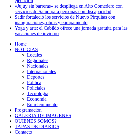
ejecución
«Jujuy sin barreras» se despliega en Alto Comedero con
servicios de Salud para personas con discapacidad
Sadir fortaleció los servicios de Nuevo Pirquitas con
inauguraciones, obras y equipamiento
Yoga y arte: el Cabildo ofrece una jornada gratuita para las
vacaciones de invierno
Home
NOTICIAS
Locales
Regionales
Nacionales
Internacionales
Deportes
Politica
Policiales
Tecnologia
Economia
Entretenimiento
Programación
GALERIA DE IMAGENES
QUIENES SOMOS?
TAPAS DE DIARIOS
Contacto