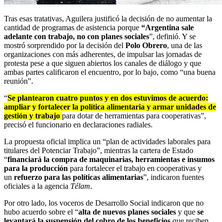
Tras esas tratativas, Aguilera justificó la decisión de no aumentar la
cantidad de programas de asistencia porque
“Argentina sale
adelante con trabajo, no con planes sociales
”, definió. Y se
mostró sorprendido por la decisión del
Polo Obrero
, una de las
organizaciones con más adherentes, de impulsar las jornadas de
protesta pese a que siguen abiertos los canales de diálogo y que
ambas partes calificaron el encuentro, por lo bajo, como “una buena
reunión”.
“
Se plantearon cuatro puntos y en dos estuvimos de acuerdo:
ampliar y fortalecer la política alimentaria y armar unidades de
gestión y trabajo
para dotar de herramientas para cooperativas”,
precisó el funcionario en declaraciones radiales.
La propuesta oficial implica un “plan de actividades laborales para
titulares del Potenciar Trabajo”, mientras la cartera de Estado
“
financiará la compra de maquinarias, herramientas e insumos
para la producción
para fortalecer el trabajo en cooperativas y
un
refuerzo para las políticas alimentarias
”, indicaron fuentes
oficiales a la agencia
Télam
.
Por otro lado, los voceros de Desarrollo Social indicaron que no
hubo acuerdo sobre el “
alta de nuevos planes sociales
y que
se
levantará la suspensión del cobro de los benef
i
cios
que reciben