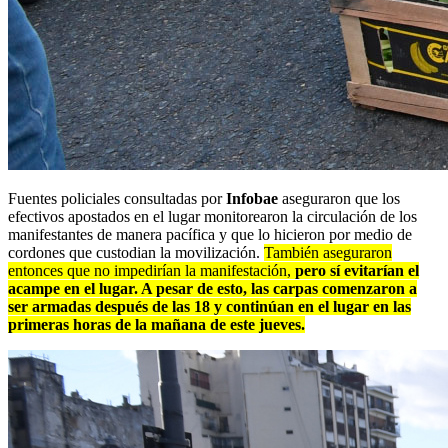
Fuentes policiales consultadas por
Infobae
aseguraron que los
efectivos apostados en el lugar monitorearon la circulación de los
manifestantes de manera pacífica y que lo hicieron por medio de
cordones que custodian la movilización.
También aseguraron
entonces que no impedirían la manifestación,
pero sí evitarían el
acampe en el lugar. A pesar de esto, las carpas comenzaron a
ser armadas después de las 18 y continúan en el lugar en las
primeras horas de la mañana de este jueves.