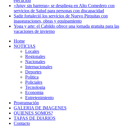
ejecución
«Jujuy sin barreras» se despliega en Alto Comedero con
servicios de Salud para personas con discapacidad
Sadir fortaleció los servicios de Nuevo Pirquitas con
inauguraciones, obras y equipamiento
Yoga y arte: el Cabildo ofrece una jornada gratuita para las
vacaciones de invierno
Home
NOTICIAS
Locales
Regionales
Nacionales
Internacionales
Deportes
Politica
Policiales
Tecnologia
Economia
Entretenimiento
Programación
GALERIA DE IMAGENES
QUIENES SOMOS?
TAPAS DE DIARIOS
Contacto