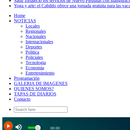
Sadir fortaleció los servicios de Nuevo Pirquitas con inaugurac
Yoga y arte: el Cabildo ofrece una jornada gratuita para las vac
Home
NOTICIAS
Locales
Regionales
Nacionales
Internacionales
Deportes
Politica
Policiales
Tecnologia
Economia
Entretenimiento
Programación
GALERIA DE IMAGENES
QUIENES SOMOS?
TAPAS DE DIARIOS
Contacto
Search
for: