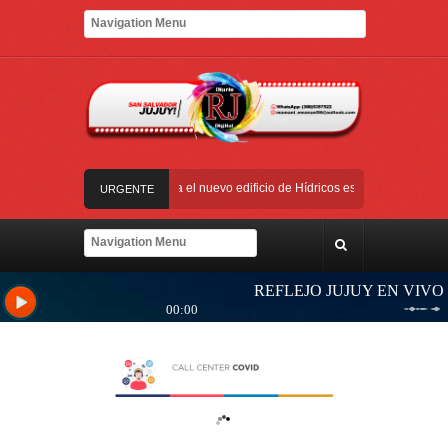
alilegua
Las obras para el nuevo edificio de Hídricos están en plena ejecución
URGENTE
ios de Salud para personas con discapacidad
iones, obras y equipamiento
Yoga y arte: el Cabildo ofrece una jornada gratuita
alilegua