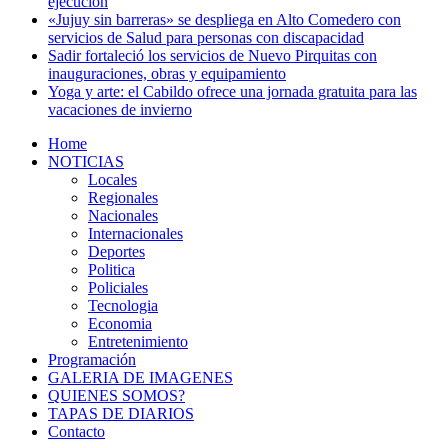
ejecución
«Jujuy sin barreras» se despliega en Alto Comedero con
servicios de Salud para personas con discapacidad
Sadir fortaleció los servicios de Nuevo Pirquitas con
inauguraciones, obras y equipamiento
Yoga y arte: el Cabildo ofrece una jornada gratuita para las
vacaciones de invierno
Home
NOTICIAS
Locales
Regionales
Nacionales
Internacionales
Deportes
Politica
Policiales
Tecnologia
Economia
Entretenimiento
Programación
GALERIA DE IMAGENES
QUIENES SOMOS?
TAPAS DE DIARIOS
Contacto