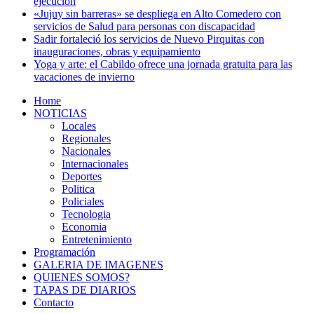
ejecución
«Jujuy sin barreras» se despliega en Alto Comedero con
servicios de Salud para personas con discapacidad
Sadir fortaleció los servicios de Nuevo Pirquitas con
inauguraciones, obras y equipamiento
Yoga y arte: el Cabildo ofrece una jornada gratuita para las
vacaciones de invierno
Home
NOTICIAS
Locales
Regionales
Nacionales
Internacionales
Deportes
Politica
Policiales
Tecnologia
Economia
Entretenimiento
Programación
GALERIA DE IMAGENES
QUIENES SOMOS?
TAPAS DE DIARIOS
Contacto