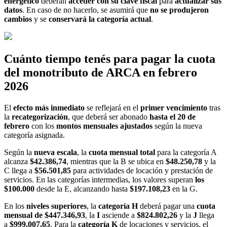
energético
deberán
acceder con su clave fiscal
para
actualizar sus
datos
. En caso de no hacerlo, se asumirá que
no se produjeron
cambios
y se
conservará la categoría actual
.
Cuánto tiempo tenés para pagar la cuota
del monotributo de ARCA en febrero
2026
El
efecto más inmediato
se reflejará en el
primer vencimiento
tras
la
recategorización
, que deberá ser abonado
hasta el 20 de
febrero
con los
montos mensuales ajustados
según la nueva
categoría asignada.
Según la
nueva escala
, la
cuota mensual total
para la categoría A
alcanza
$42.386,74
, mientras que la B se ubica en
$48.250,78
y la
C llega a
$56.501,85
para actividades de locación y prestación de
servicios. En las categorías intermedias, los valores superan
los
$100.000
desde la E, alcanzando hasta
$197.108,23
en la G.
En los
niveles superiores
, la
categoría H
deberá pagar una
cuota
mensual de $447.346,93
, la
I
asciende a
$824.802,26
y la
J
llega
a
$999.007,65
. Para la
categoría K
de locaciones y servicios, el