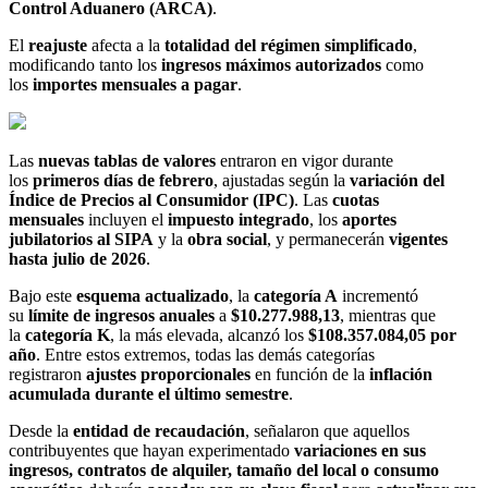
Control Aduanero (ARCA)
.
El
reajuste
afecta a la
totalidad del régimen simplificado
,
modificando tanto los
ingresos máximos autorizados
como
los
importes mensuales a pagar
.
Las
nuevas tablas de valores
entraron en vigor durante
los
primeros días de febrero
, ajustadas según la
variación del
Índice de Precios al Consumidor (IPC)
. Las
cuotas
mensuales
incluyen el
impuesto integrado
, los
aportes
jubilatorios al SIPA
y la
obra social
, y permanecerán
vigentes
hasta julio de 2026
.
Bajo este
esquema actualizado
, la
categoría A
incrementó
su
límite de ingresos anuales
a
$10.277.988,13
, mientras que
la
categoría K
, la más elevada, alcanzó los
$108.357.084,05 por
año
. Entre estos extremos, todas las demás categorías
registraron
ajustes proporcionales
en función de la
inflación
acumulada durante el último semestre
.
Desde la
entidad de recaudación
, señalaron que aquellos
contribuyentes que hayan experimentado
variaciones en sus
ingresos, contratos de alquiler, tamaño del local o consumo