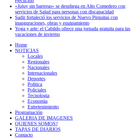
ejecución
«Jujuy sin barreras» se despliega en Alto Comedero con
servicios de Salud para personas con discapacidad
Sadir fortaleció los servicios de Nuevo Pirquitas con
inauguraciones, obras y equipamiento
Yoga y arte: el Cabildo ofrece una jornada gratuita para las
vacaciones de invierno
Home
NOTICIAS
Locales
Regionales
Nacionales
Internacionales
Deportes
Politica
Policiales
Tecnologia
Economia
Entretenimiento
Programación
GALERIA DE IMAGENES
QUIENES SOMOS?
TAPAS DE DIARIOS
Contacto