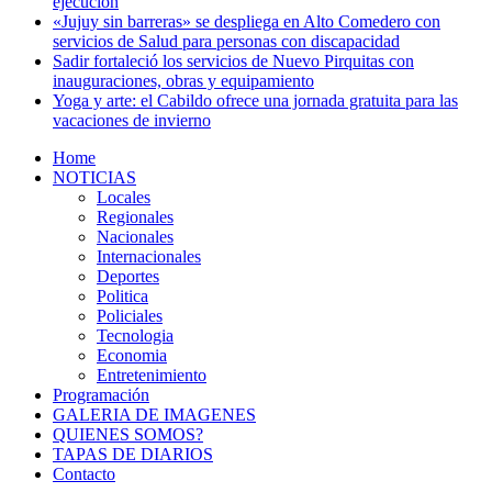
ejecución
«Jujuy sin barreras» se despliega en Alto Comedero con
servicios de Salud para personas con discapacidad
Sadir fortaleció los servicios de Nuevo Pirquitas con
inauguraciones, obras y equipamiento
Yoga y arte: el Cabildo ofrece una jornada gratuita para las
vacaciones de invierno
Home
NOTICIAS
Locales
Regionales
Nacionales
Internacionales
Deportes
Politica
Policiales
Tecnologia
Economia
Entretenimiento
Programación
GALERIA DE IMAGENES
QUIENES SOMOS?
TAPAS DE DIARIOS
Contacto