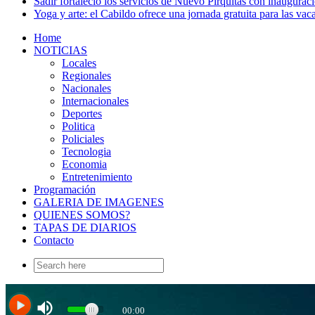
Sadir fortaleció los servicios de Nuevo Pirquitas con inaugurac
Yoga y arte: el Cabildo ofrece una jornada gratuita para las vac
Home
NOTICIAS
Locales
Regionales
Nacionales
Internacionales
Deportes
Politica
Policiales
Tecnologia
Economia
Entretenimiento
Programación
GALERIA DE IMAGENES
QUIENES SOMOS?
TAPAS DE DIARIOS
Contacto
Search
for: