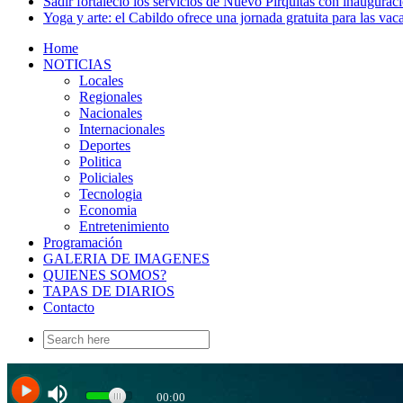
Sadir fortaleció los servicios de Nuevo Pirquitas con inaugurac
Yoga y arte: el Cabildo ofrece una jornada gratuita para las vac
Home
NOTICIAS
Locales
Regionales
Nacionales
Internacionales
Deportes
Politica
Policiales
Tecnologia
Economia
Entretenimiento
Programación
GALERIA DE IMAGENES
QUIENES SOMOS?
TAPAS DE DIARIOS
Contacto
Search
for: