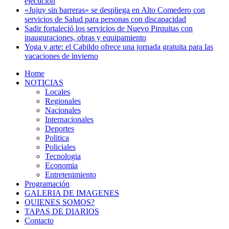
ejecución
«Jujuy sin barreras» se despliega en Alto Comedero con
servicios de Salud para personas con discapacidad
Sadir fortaleció los servicios de Nuevo Pirquitas con
inauguraciones, obras y equipamiento
Yoga y arte: el Cabildo ofrece una jornada gratuita para las
vacaciones de invierno
Home
NOTICIAS
Locales
Regionales
Nacionales
Internacionales
Deportes
Politica
Policiales
Tecnologia
Economia
Entretenimiento
Programación
GALERIA DE IMAGENES
QUIENES SOMOS?
TAPAS DE DIARIOS
Contacto