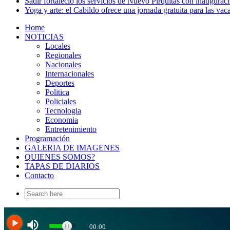
Sadir fortaleció los servicios de Nuevo Pirquitas con inaugurac
Yoga y arte: el Cabildo ofrece una jornada gratuita para las vac
Home
NOTICIAS
Locales
Regionales
Nacionales
Internacionales
Deportes
Politica
Policiales
Tecnologia
Economia
Entretenimiento
Programación
GALERIA DE IMAGENES
QUIENES SOMOS?
TAPAS DE DIARIOS
Contacto
Search
for: