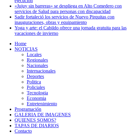
ejecución
«Jujuy sin barreras» se despliega en Alto Comedero con
servicios de Salud para personas con discapacidad
Sadir fortaleció los servicios de Nuevo Pirquitas con
inauguraciones, obras y equipamiento
Yoga y arte: el Cabildo ofrece una jornada gratuita para las
vacaciones de invierno
Home
NOTICIAS
Locales
Regionales
Nacionales
Internacionales
Deportes
Politica
Policiales
Tecnologia
Economia
Entretenimiento
Programación
GALERIA DE IMAGENES
QUIENES SOMOS?
TAPAS DE DIARIOS
Contacto