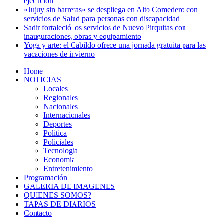
ejecución
«Jujuy sin barreras» se despliega en Alto Comedero con
servicios de Salud para personas con discapacidad
Sadir fortaleció los servicios de Nuevo Pirquitas con
inauguraciones, obras y equipamiento
Yoga y arte: el Cabildo ofrece una jornada gratuita para las
vacaciones de invierno
Home
NOTICIAS
Locales
Regionales
Nacionales
Internacionales
Deportes
Politica
Policiales
Tecnologia
Economia
Entretenimiento
Programación
GALERIA DE IMAGENES
QUIENES SOMOS?
TAPAS DE DIARIOS
Contacto