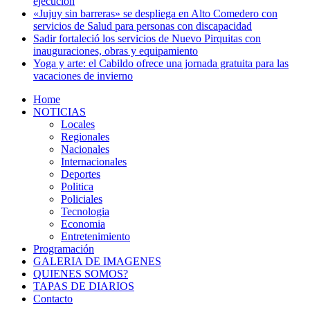
ejecución
«Jujuy sin barreras» se despliega en Alto Comedero con
servicios de Salud para personas con discapacidad
Sadir fortaleció los servicios de Nuevo Pirquitas con
inauguraciones, obras y equipamiento
Yoga y arte: el Cabildo ofrece una jornada gratuita para las
vacaciones de invierno
Home
NOTICIAS
Locales
Regionales
Nacionales
Internacionales
Deportes
Politica
Policiales
Tecnologia
Economia
Entretenimiento
Programación
GALERIA DE IMAGENES
QUIENES SOMOS?
TAPAS DE DIARIOS
Contacto