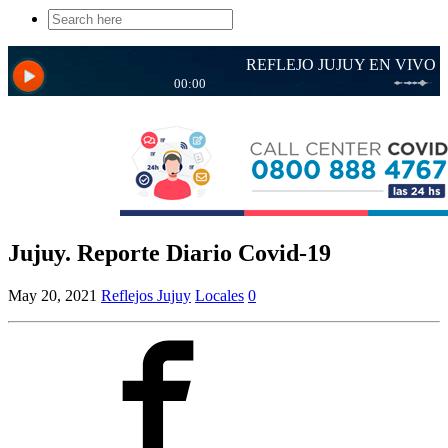
Search
for:
Jujuy. Reporte Diario Covid-19
May 20, 2021
Reflejos Jujuy
Locales
0