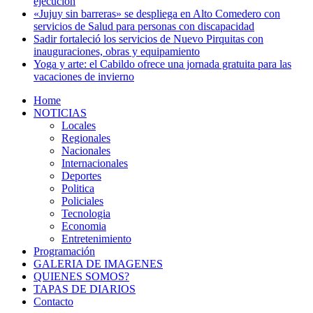
ejecución
«Jujuy sin barreras» se despliega en Alto Comedero con
servicios de Salud para personas con discapacidad
Sadir fortaleció los servicios de Nuevo Pirquitas con
inauguraciones, obras y equipamiento
Yoga y arte: el Cabildo ofrece una jornada gratuita para las
vacaciones de invierno
Home
NOTICIAS
Locales
Regionales
Nacionales
Internacionales
Deportes
Politica
Policiales
Tecnologia
Economia
Entretenimiento
Programación
GALERIA DE IMAGENES
QUIENES SOMOS?
TAPAS DE DIARIOS
Contacto