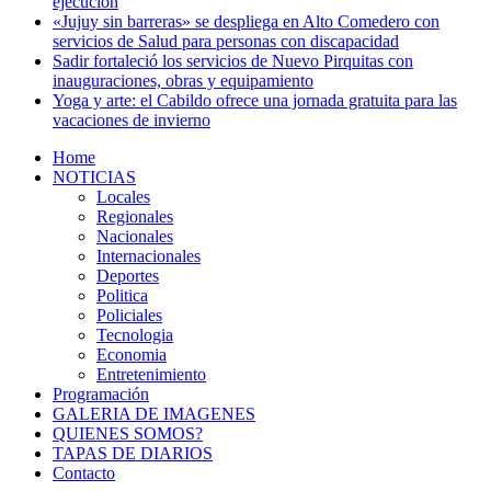
ejecución
«Jujuy sin barreras» se despliega en Alto Comedero con
servicios de Salud para personas con discapacidad
Sadir fortaleció los servicios de Nuevo Pirquitas con
inauguraciones, obras y equipamiento
Yoga y arte: el Cabildo ofrece una jornada gratuita para las
vacaciones de invierno
Home
NOTICIAS
Locales
Regionales
Nacionales
Internacionales
Deportes
Politica
Policiales
Tecnologia
Economia
Entretenimiento
Programación
GALERIA DE IMAGENES
QUIENES SOMOS?
TAPAS DE DIARIOS
Contacto