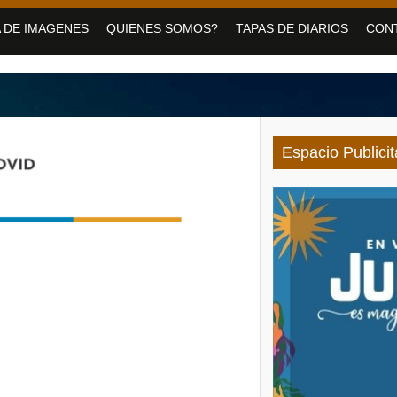
medero con servicios de Salud para personas con discapacidad
 DE IMAGENES
QUIENES SOMOS?
TAPAS DE DIARIOS
CON
vo Pirquitas con inauguraciones, obras y equipamiento
 jornada gratuita para las vacaciones de invierno
Espacio Publicit