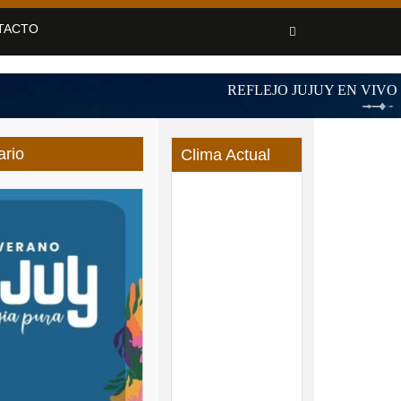
TACTO
ario
Clima Actual