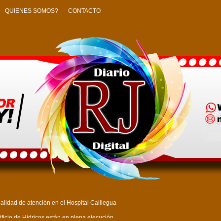
QUIENES SOMOS?
CONTACTO
alidad de atención en el Hospital Calilegua
ficio de Hídricos están en plena ejecución