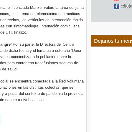
mia, el licenciado Manzur valoró la tarea conjunta
ónicos, el sistema de telemedicina con médicos
s estrechos, los vehículos de intervención rápida
nas con sintomatología, internación domiciliaria
de UTI, finalizó.
Dejanos tu men
sangre”
Por su parte, la Directora del Centro
ia de dicha fecha y el lema para este año “Dona
vo es concientizar a la población sobre la
ados para contar con transfusiones seguras de
s de salud.
 social se encuentra conectada a la Red Voluntaria
onaciones en las distintas colectas, que se
r, y a pesar del contexto de pandemia la provincia
de sangre a nivel nacional.