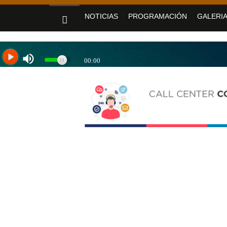
«Jujuy sin barreras» se despliega en Alto Co
NOTICIAS
PROGRAMACIÓN
GALERIA
Sadir fortaleció los servicios de Nue
Yoga y arte: el Cabildo ofrece una