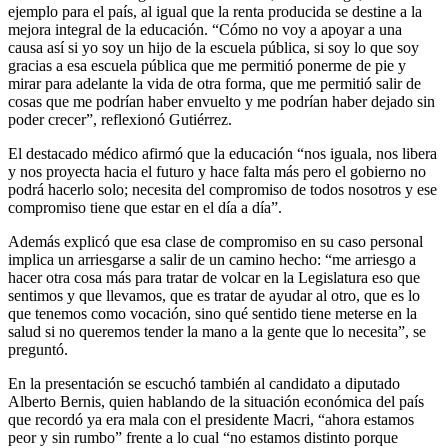
ejemplo para el país, al igual que la renta producida se destine a la
mejora integral de la educación. “Cómo no voy a apoyar a una
causa así si yo soy un hijo de la escuela pública, si soy lo que soy
gracias a esa escuela pública que me permitió ponerme de pie y
mirar para adelante la vida de otra forma, que me permitió salir de
cosas que me podrían haber envuelto y me podrían haber dejado sin
poder crecer”, reflexionó Gutiérrez.
El destacado médico afirmó que la educación “nos iguala, nos libera
y nos proyecta hacia el futuro y hace falta más pero el gobierno no
podrá hacerlo solo; necesita del compromiso de todos nosotros y ese
compromiso tiene que estar en el día a día”.
Además explicó que esa clase de compromiso en su caso personal
implica un arriesgarse a salir de un camino hecho: “me arriesgo a
hacer otra cosa más para tratar de volcar en la Legislatura eso que
sentimos y que llevamos, que es tratar de ayudar al otro, que es lo
que tenemos como vocación, sino qué sentido tiene meterse en la
salud si no queremos tender la mano a la gente que lo necesita”, se
preguntó.
En la presentación se escuchó también al candidato a diputado
Alberto Bernis, quien hablando de la situación económica del país
que recordó ya era mala con el presidente Macri, “ahora estamos
peor y sin rumbo” frente a lo cual “no estamos distinto porque