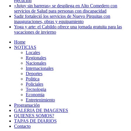
ejecución
«Jujuy sin barreras» se despliega en Alto Comedero con
servicios de Salud para personas con discapacidad
Sadir fortaleció los servicios de Nuevo Pirquitas con
inauguraciones, obras y equipamiento
Yoga y arte: el Cabildo ofrece una jornada gratuita para las
vacaciones de invierno
Home
NOTICIAS
Locales
Regionales
Nacionales
Internacionales
Deportes
Politica
Policiales
Tecnologia
Economia
Entretenimiento
Programación
GALERIA DE IMAGENES
QUIENES SOMOS?
TAPAS DE DIARIOS
Contacto