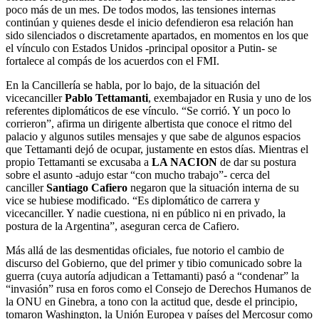
poco más de un mes. De todos modos, las tensiones internas
continúan y quienes desde el inicio defendieron esa relación han
sido silenciados o discretamente apartados, en momentos en los que
el vínculo con Estados Unidos -principal opositor a Putin- se
fortalece al compás de los acuerdos con el FMI.
En la Cancillería se habla, por lo bajo, de la situación del
vicecanciller
Pablo Tettamanti
, exembajador en Rusia y uno de los
referentes diplomáticos de ese vínculo. “Se corrió. Y un poco lo
corrieron”, afirma un dirigente albertista que conoce el ritmo del
palacio y algunos sutiles mensajes y que sabe de algunos espacios
que Tettamanti dejó de ocupar, justamente en estos días. Mientras el
propio Tettamanti se excusaba a
LA NACION
de dar su postura
sobre el asunto -adujo estar “con mucho trabajo”- cerca del
canciller
Santiago Cafiero
negaron que la situación interna de su
vice se hubiese modificado. “Es diplomático de carrera y
vicecanciller. Y nadie cuestiona, ni en público ni en privado, la
postura de la Argentina”, aseguran cerca de Cafiero.
Más allá de las desmentidas oficiales, fue notorio el cambio de
discurso del Gobierno, que del primer y tibio comunicado sobre la
guerra (cuya autoría adjudican a Tettamanti) pasó a “condenar” la
“invasión” rusa en foros como el Consejo de Derechos Humanos de
la ONU en Ginebra, a tono con la actitud que, desde el principio,
tomaron Washington, la Unión Europea y países del Mercosur como