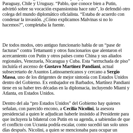
Paraguay, Chile y Uruguay. “Pablo, que conoce bien a Putin,
advirtió sobre su vocación expansionista hace rato”, lo defendió otro
colega del mundo diplomático oficialista. “Estaba de acuerdo con
condenar la invasión. ¿Cómo explicamos Malvinas si no lo
hacemos?”, completaba la fuente.
De todos modos, otro antiguo funcionario habla de un “pase de
facturas” contra Tettamanti y otros funcionarios que alentaron el
acercamiento con Putin y otros países como China y sus aliados
regionales, Venezuela, Nicaragua y Cuba. Esta “serruchada de piso”
incluiría el ascenso de
Gustavo Martínez Pandiani
, actual
subsecretario de Asuntos Latinoamericanos y cercano a
Sergio
Massa
, uno de los dirigentes de mejor sintonía con Estados Unidos
dentro del Gobierno. Ex embajador en Barbados, Martínez Pandiani
tiene en su haber tres décadas en la diplomacia, incluyendo Miami y
Atlanta, en Estados Unidos.
Dentro del ala “pro Estados Unidos” del Gobierno hay quienes
señalan, con parecido encono, a
Cecilia Nicolini
, la asesora
presidencial a quien le adjudican haberle insistido al Presidente para
que incluyera la bilateral con Putin en su agenda, a sabiendas de que
el conflicto con Ucrania podría escalar, como sucedió tan solo unos
días después. Nicolini, a quien se mencionaba para ocupar un