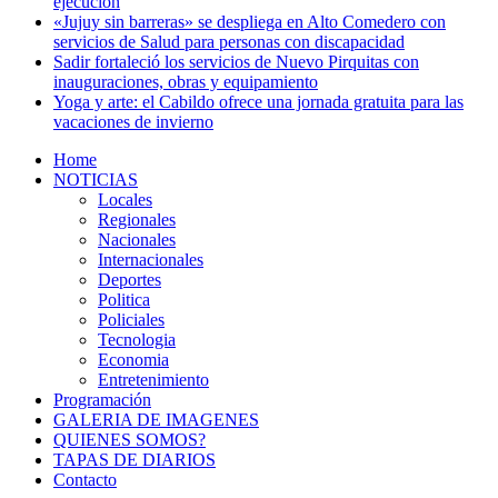
ejecución
«Jujuy sin barreras» se despliega en Alto Comedero con
servicios de Salud para personas con discapacidad
Sadir fortaleció los servicios de Nuevo Pirquitas con
inauguraciones, obras y equipamiento
Yoga y arte: el Cabildo ofrece una jornada gratuita para las
vacaciones de invierno
Home
NOTICIAS
Locales
Regionales
Nacionales
Internacionales
Deportes
Politica
Policiales
Tecnologia
Economia
Entretenimiento
Programación
GALERIA DE IMAGENES
QUIENES SOMOS?
TAPAS DE DIARIOS
Contacto