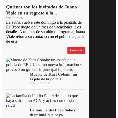
Quiénes son los invitados de Juana
Viale en su regreso a la...
Feb 27, 2026
0
La actriz vuelve este domingo a la pantalla de
El Trece luego de un mes de vacaciones. Los
detalles A un mes de su último programa, Juana
Viale retoma su contacto con el público a partir
de este...
Leer más
Muerte de Kurt Cobain: un
exjefe de la policía...
Feb 19, 2026
0
La familia del Indio Solari
desmintió que haya...