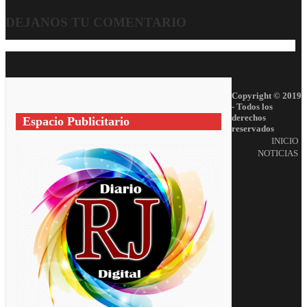
DEJANOS TU COMENTARIO
Copyright © 2019
- Todos los
derechos
Espacio Publicitario
reservados
INICIO
NOTICIAS