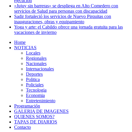
ejecución
«Jujuy sin barreras» se despliega en Alto Comedero con
servicios de Salud para personas con discapacidad
Sadir fortaleció los servicios de Nuevo Pirquitas con
inauguraciones, obras y equipamiento
Yoga y arte: el Cabildo ofrece una jornada gratuita para las
vacaciones de invierno
Home
NOTICIAS
Locales
Regionales
Nacionales
Internacionales
Deportes
Politica
Policiales
Tecnologia
Economia
Entretenimiento
Programación
GALERIA DE IMAGENES
QUIENES SOMOS?
TAPAS DE DIARIOS
Contacto