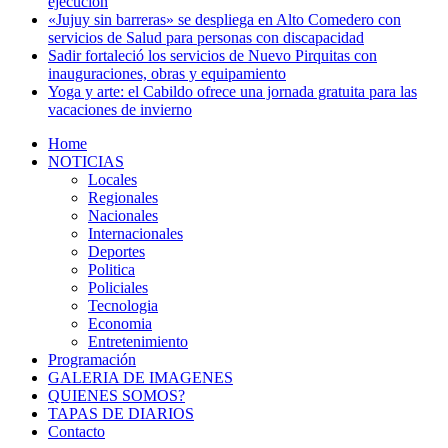
ejecución
«Jujuy sin barreras» se despliega en Alto Comedero con
servicios de Salud para personas con discapacidad
Sadir fortaleció los servicios de Nuevo Pirquitas con
inauguraciones, obras y equipamiento
Yoga y arte: el Cabildo ofrece una jornada gratuita para las
vacaciones de invierno
Home
NOTICIAS
Locales
Regionales
Nacionales
Internacionales
Deportes
Politica
Policiales
Tecnologia
Economia
Entretenimiento
Programación
GALERIA DE IMAGENES
QUIENES SOMOS?
TAPAS DE DIARIOS
Contacto