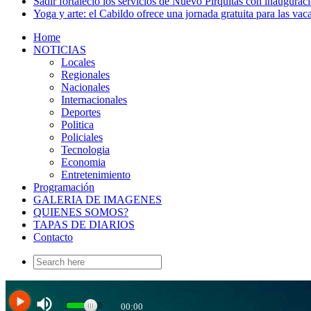
Sadir fortaleció los servicios de Nuevo Pirquitas con inaugurac
Yoga y arte: el Cabildo ofrece una jornada gratuita para las vac
Home
NOTICIAS
Locales
Regionales
Nacionales
Internacionales
Deportes
Politica
Policiales
Tecnologia
Economia
Entretenimiento
Programación
GALERIA DE IMAGENES
QUIENES SOMOS?
TAPAS DE DIARIOS
Contacto
Search
for: