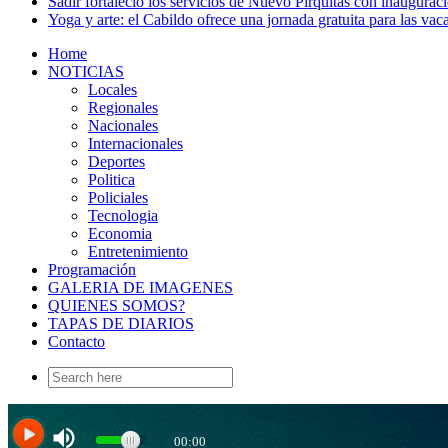
Sadir fortaleció los servicios de Nuevo Pirquitas con inaugurac
Yoga y arte: el Cabildo ofrece una jornada gratuita para las vac
Home
NOTICIAS
Locales
Regionales
Nacionales
Internacionales
Deportes
Politica
Policiales
Tecnologia
Economia
Entretenimiento
Programación
GALERIA DE IMAGENES
QUIENES SOMOS?
TAPAS DE DIARIOS
Contacto
Search
for: