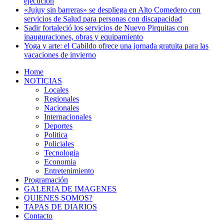
ejecución
«Jujuy sin barreras» se despliega en Alto Comedero con
servicios de Salud para personas con discapacidad
Sadir fortaleció los servicios de Nuevo Pirquitas con
inauguraciones, obras y equipamiento
Yoga y arte: el Cabildo ofrece una jornada gratuita para las
vacaciones de invierno
Home
NOTICIAS
Locales
Regionales
Nacionales
Internacionales
Deportes
Politica
Policiales
Tecnologia
Economia
Entretenimiento
Programación
GALERIA DE IMAGENES
QUIENES SOMOS?
TAPAS DE DIARIOS
Contacto