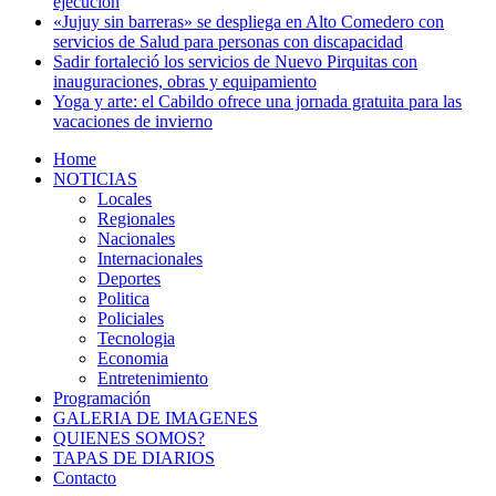
ejecución
«Jujuy sin barreras» se despliega en Alto Comedero con
servicios de Salud para personas con discapacidad
Sadir fortaleció los servicios de Nuevo Pirquitas con
inauguraciones, obras y equipamiento
Yoga y arte: el Cabildo ofrece una jornada gratuita para las
vacaciones de invierno
Home
NOTICIAS
Locales
Regionales
Nacionales
Internacionales
Deportes
Politica
Policiales
Tecnologia
Economia
Entretenimiento
Programación
GALERIA DE IMAGENES
QUIENES SOMOS?
TAPAS DE DIARIOS
Contacto