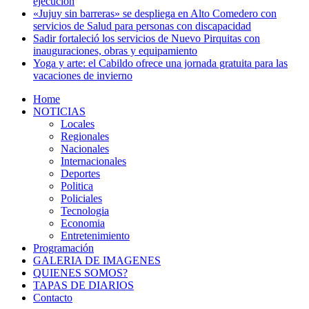
ejecución
«Jujuy sin barreras» se despliega en Alto Comedero con
servicios de Salud para personas con discapacidad
Sadir fortaleció los servicios de Nuevo Pirquitas con
inauguraciones, obras y equipamiento
Yoga y arte: el Cabildo ofrece una jornada gratuita para las
vacaciones de invierno
Home
NOTICIAS
Locales
Regionales
Nacionales
Internacionales
Deportes
Politica
Policiales
Tecnologia
Economia
Entretenimiento
Programación
GALERIA DE IMAGENES
QUIENES SOMOS?
TAPAS DE DIARIOS
Contacto