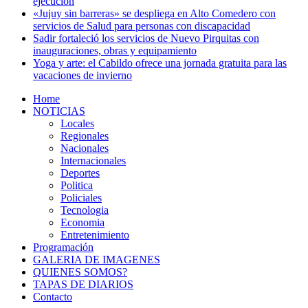
ejecución
«Jujuy sin barreras» se despliega en Alto Comedero con
servicios de Salud para personas con discapacidad
Sadir fortaleció los servicios de Nuevo Pirquitas con
inauguraciones, obras y equipamiento
Yoga y arte: el Cabildo ofrece una jornada gratuita para las
vacaciones de invierno
Home
NOTICIAS
Locales
Regionales
Nacionales
Internacionales
Deportes
Politica
Policiales
Tecnologia
Economia
Entretenimiento
Programación
GALERIA DE IMAGENES
QUIENES SOMOS?
TAPAS DE DIARIOS
Contacto