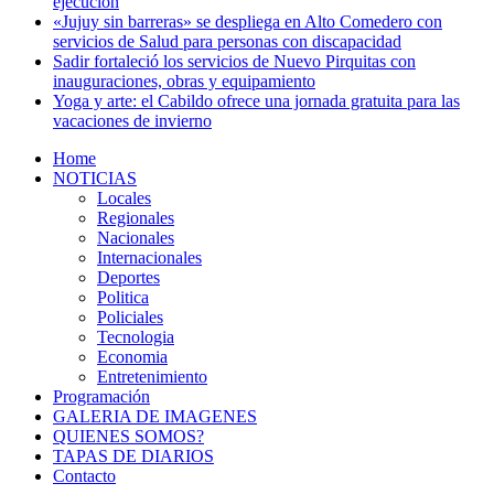
ejecución
«Jujuy sin barreras» se despliega en Alto Comedero con
servicios de Salud para personas con discapacidad
Sadir fortaleció los servicios de Nuevo Pirquitas con
inauguraciones, obras y equipamiento
Yoga y arte: el Cabildo ofrece una jornada gratuita para las
vacaciones de invierno
Home
NOTICIAS
Locales
Regionales
Nacionales
Internacionales
Deportes
Politica
Policiales
Tecnologia
Economia
Entretenimiento
Programación
GALERIA DE IMAGENES
QUIENES SOMOS?
TAPAS DE DIARIOS
Contacto