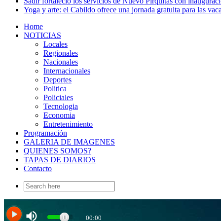
Sadir fortaleció los servicios de Nuevo Pirquitas con inaugurac
Yoga y arte: el Cabildo ofrece una jornada gratuita para las vac
Home
NOTICIAS
Locales
Regionales
Nacionales
Internacionales
Deportes
Politica
Policiales
Tecnologia
Economia
Entretenimiento
Programación
GALERIA DE IMAGENES
QUIENES SOMOS?
TAPAS DE DIARIOS
Contacto
Search
for: