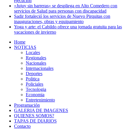
ejecución
«Jujuy sin barreras» se despliega en Alto Comedero con
servicios de Salud para personas con discapacidad
Sadir fortaleció los servicios de Nuevo Pirquitas con
inauguraciones, obras y equipamiento
Yoga y arte: el Cabildo ofrece una jornada gratuita para las
vacaciones de invierno
Home
NOTICIAS
Locales
Regionales
Nacionales
Internacionales
Deportes
Politica
Policiales
Tecnologia
Economia
Entretenimiento
Programación
GALERIA DE IMAGENES
QUIENES SOMOS?
TAPAS DE DIARIOS
Contacto