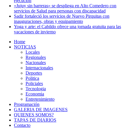
ejecución
«Jujuy sin barreras» se despliega en Alto Comedero con
servicios de Salud para personas con discapacidad
Sadir fortaleció los servicios de Nuevo Pirquitas con
inauguraciones, obras y equipamiento
Yoga y arte: el Cabildo ofrece una jornada gratuita para las
vacaciones de invierno
Home
NOTICIAS
Locales
Regionales
Nacionales
Internacionales
Deportes
Politica
Policiales
Tecnologia
Economia
Entretenimiento
Programación
GALERIA DE IMAGENES
QUIENES SOMOS?
TAPAS DE DIARIOS
Contacto