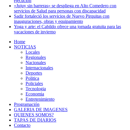
ejecución
«Jujuy sin barreras» se despliega en Alto Comedero con
servicios de Salud para personas con discapacidad
Sadir fortaleció los servicios de Nuevo Pirquitas con
inauguraciones, obras y equipamiento
Yoga y arte: el Cabildo ofrece una jornada gratuita para las
vacaciones de invierno
Home
NOTICIAS
Locales
Regionales
Nacionales
Internacionales
Deportes
Politica
Policiales
Tecnologia
Economia
Entretenimiento
Programación
GALERIA DE IMAGENES
QUIENES SOMOS?
TAPAS DE DIARIOS
Contacto