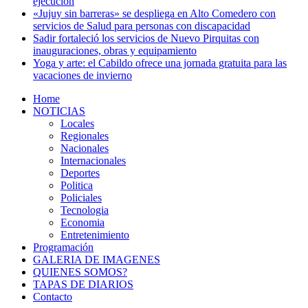
ejecución
«Jujuy sin barreras» se despliega en Alto Comedero con
servicios de Salud para personas con discapacidad
Sadir fortaleció los servicios de Nuevo Pirquitas con
inauguraciones, obras y equipamiento
Yoga y arte: el Cabildo ofrece una jornada gratuita para las
vacaciones de invierno
Home
NOTICIAS
Locales
Regionales
Nacionales
Internacionales
Deportes
Politica
Policiales
Tecnologia
Economia
Entretenimiento
Programación
GALERIA DE IMAGENES
QUIENES SOMOS?
TAPAS DE DIARIOS
Contacto