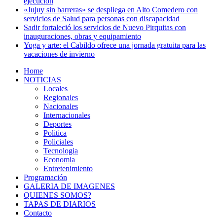
ejecución
«Jujuy sin barreras» se despliega en Alto Comedero con
servicios de Salud para personas con discapacidad
Sadir fortaleció los servicios de Nuevo Pirquitas con
inauguraciones, obras y equipamiento
Yoga y arte: el Cabildo ofrece una jornada gratuita para las
vacaciones de invierno
Home
NOTICIAS
Locales
Regionales
Nacionales
Internacionales
Deportes
Politica
Policiales
Tecnologia
Economia
Entretenimiento
Programación
GALERIA DE IMAGENES
QUIENES SOMOS?
TAPAS DE DIARIOS
Contacto