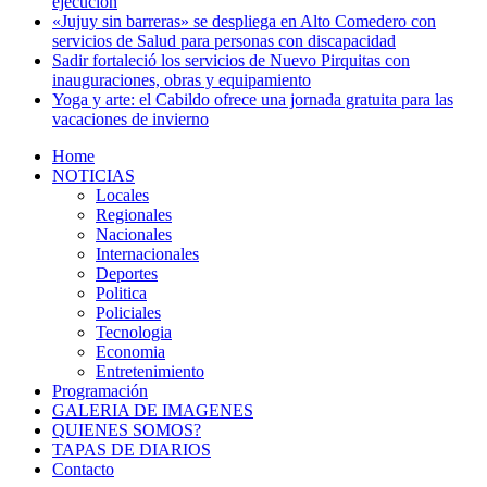
ejecución
«Jujuy sin barreras» se despliega en Alto Comedero con
servicios de Salud para personas con discapacidad
Sadir fortaleció los servicios de Nuevo Pirquitas con
inauguraciones, obras y equipamiento
Yoga y arte: el Cabildo ofrece una jornada gratuita para las
vacaciones de invierno
Home
NOTICIAS
Locales
Regionales
Nacionales
Internacionales
Deportes
Politica
Policiales
Tecnologia
Economia
Entretenimiento
Programación
GALERIA DE IMAGENES
QUIENES SOMOS?
TAPAS DE DIARIOS
Contacto