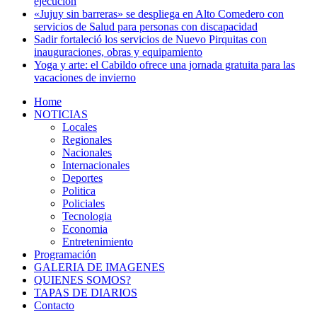
ejecución
«Jujuy sin barreras» se despliega en Alto Comedero con
servicios de Salud para personas con discapacidad
Sadir fortaleció los servicios de Nuevo Pirquitas con
inauguraciones, obras y equipamiento
Yoga y arte: el Cabildo ofrece una jornada gratuita para las
vacaciones de invierno
Home
NOTICIAS
Locales
Regionales
Nacionales
Internacionales
Deportes
Politica
Policiales
Tecnologia
Economia
Entretenimiento
Programación
GALERIA DE IMAGENES
QUIENES SOMOS?
TAPAS DE DIARIOS
Contacto