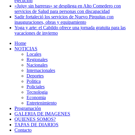
ejecución
«Jujuy sin barreras» se despliega en Alto Comedero con
servicios de Salud para personas con discapacidad
Sadir fortaleció los servicios de Nuevo Pirquitas con
inauguraciones, obras y equipamiento
Yoga y arte: el Cabildo ofrece una jornada gratuita para las
vacaciones de invierno
Home
NOTICIAS
Locales
Regionales
Nacionales
Internacionales
Deportes
Politica
Policiales
Tecnologia
Economia
Entretenimiento
Programación
GALERIA DE IMAGENES
QUIENES SOMOS?
TAPAS DE DIARIOS
Contacto