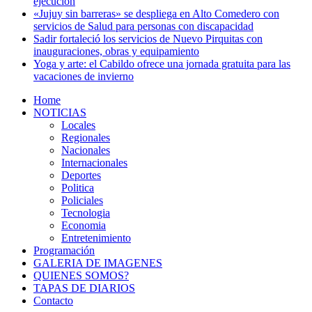
ejecución
«Jujuy sin barreras» se despliega en Alto Comedero con
servicios de Salud para personas con discapacidad
Sadir fortaleció los servicios de Nuevo Pirquitas con
inauguraciones, obras y equipamiento
Yoga y arte: el Cabildo ofrece una jornada gratuita para las
vacaciones de invierno
Home
NOTICIAS
Locales
Regionales
Nacionales
Internacionales
Deportes
Politica
Policiales
Tecnologia
Economia
Entretenimiento
Programación
GALERIA DE IMAGENES
QUIENES SOMOS?
TAPAS DE DIARIOS
Contacto