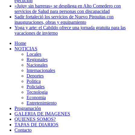
ejecución
«Jujuy sin barreras» se despliega en Alto Comedero con
servicios de Salud para personas con discapacidad
Sadir fortaleció los servicios de Nuevo Pirquitas con
inauguraciones, obras y equipamiento
Yoga y arte: el Cabildo ofrece una jornada gratuita para las
vacaciones de invierno
Home
NOTICIAS
Locales
Regionales
Nacionales
Internacionales
Deportes
Politica
Policiales
Tecnologia
Economia
Entretenimiento
Programación
GALERIA DE IMAGENES
QUIENES SOMOS?
TAPAS DE DIARIOS
Contacto