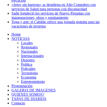
ejecución
«Jujuy sin barreras» se despliega en Alto Comedero con
servicios de Salud para personas con discapacidad
Sadir fortaleció los servicios de Nuevo Pirquitas con
inauguraciones, obras y equipamiento
Yoga y arte: el Cabildo ofrece una jornada gratuita para las
vacaciones de invierno
Home
NOTICIAS
Locales
Regionales
Nacionales
Internacionales
Deportes
Politica
Policiales
Tecnologia
Economia
Entretenimiento
Programación
GALERIA DE IMAGENES
QUIENES SOMOS?
TAPAS DE DIARIOS
Contacto