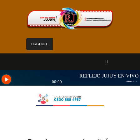
URGENTE
Mejoras edilicias aseguran calidad de atención
en el Hospital Calilegua
Las obras para el nuevo edificio de Hídricos
están en plena ejecución
«Jujuy sin barreras» se despliega en Alto
Comedero con servicios de Salud para personas
con discapacidad
Sadir fortaleció los servicios de Nuevo Pirquitas
con inauguraciones, obras y equipamiento
Yoga y arte: el Cabildo ofrece una jornada
gratuita para las vacaciones de invierno