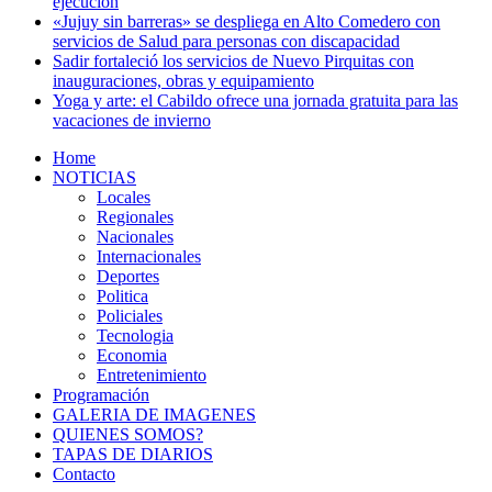
ejecución
«Jujuy sin barreras» se despliega en Alto Comedero con
servicios de Salud para personas con discapacidad
Sadir fortaleció los servicios de Nuevo Pirquitas con
inauguraciones, obras y equipamiento
Yoga y arte: el Cabildo ofrece una jornada gratuita para las
vacaciones de invierno
Home
NOTICIAS
Locales
Regionales
Nacionales
Internacionales
Deportes
Politica
Policiales
Tecnologia
Economia
Entretenimiento
Programación
GALERIA DE IMAGENES
QUIENES SOMOS?
TAPAS DE DIARIOS
Contacto