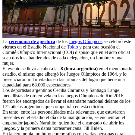
La
ceremonia de apertura
de los
Juegos Olímpicos
se celebró este
viernes en el Estadio Nacional de
Tokio
y para esta ocasión el
Comité Olímpico Internacional (COI) dispuso que en el acto oficial
sean dos los abanderados de cada delegación, un hombre y una
mujer.
El evento se llevó a cabo a las
8 (hora argentina)
en el mencionado
estadio, el mismo que albergó los Juegos Olímpicos de 1964, y lo
presenciaron mil invitados en las tribunas del lugar que tiene una
capacidad para 68.000 espectadores.
Los deportistas argentinos Cecilia Carranza y Santiago Lange,
medallistas de oro en vela en los Juegos Olímpicos de Río 2016,
fueron los encargados de llevar el estandarte nacional delante de los
175 atletas argentinos que competirán en esta edición.
En tanto, entre las personalidades más relevantes, que estuvieron
presentes en el estadio el día de la inauguración, se encuentran el
emperador japonés Naruhito, quien fue el encargado de abrir los
juegos, y la primera dama norteamericana, Jill Biden.
En la ceremonia, no hubo coreografías con varias personas para